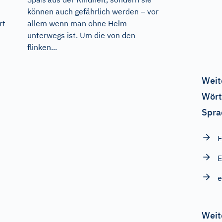
können auch gefährlich werden – vor
rt
allem wenn man ohne Helm
unterwegs ist. Um die von den
flinken...
Weit
Wört
Spra
E
E
e
Weit