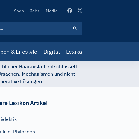
Secondary
Shop
Jobs
Media
Navigation
ben & Lifestyle
Digital
Lexika
rblicher Haarausfall entschlüsselt:
rsachen, Mechanismen und nicht-
perative Lösungen
ere Lexikon Artikel
ialektik
uklid, Philosoph