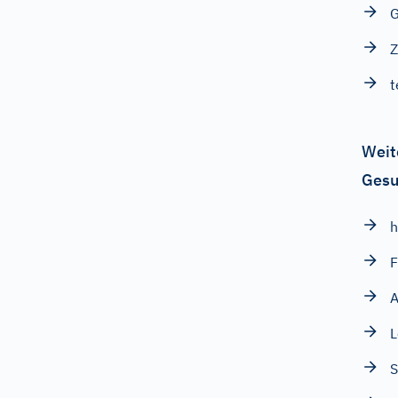
Z
t
Weit
Gesu
h
F
A
L
S