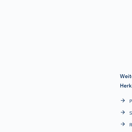
Weit
Herk
P
S
R