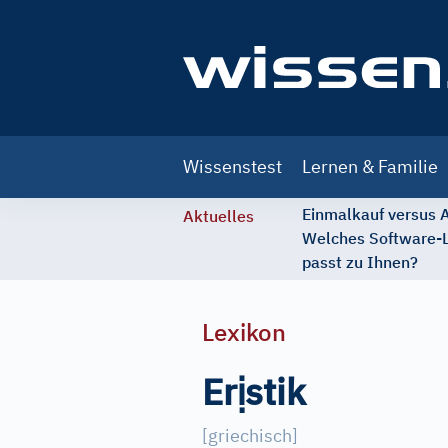
Main
Wissenstest
Lernen & Familie
navigation
Einmalkauf versus
Aktuelles
Welches Software-
passt zu Ihnen?
Lexikon
ị
Er
stik
[
griechisch
]