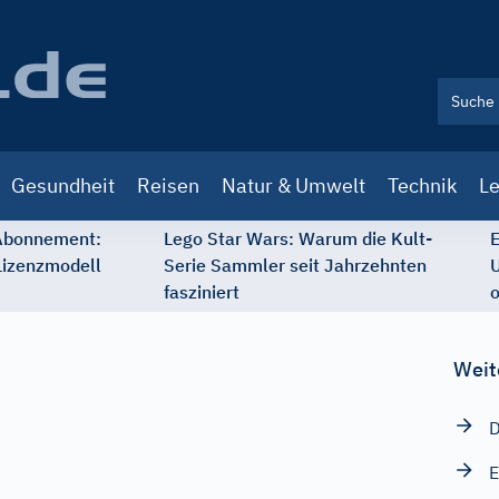
Gesundheit
Reisen
Natur & Umwelt
Technik
Le
 Abonnement:
Lego Star Wars: Warum die Kult-
E
Lizenzmodell
Serie Sammler seit Jahrzehnten
U
fasziniert
o
Weit
D
E