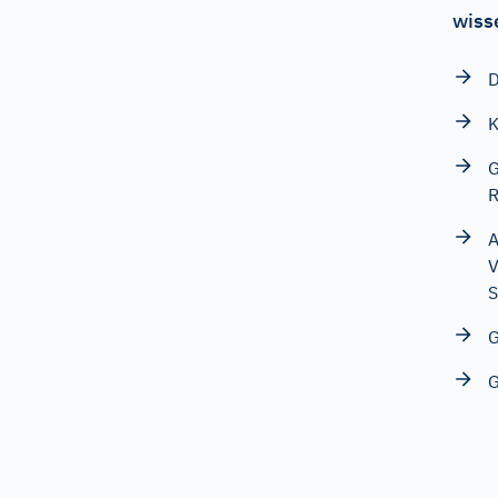
wiss
D
K
G
R
A
V
S
G
G