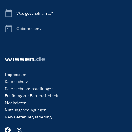
Was geschah am ...?
Geboren am ...
Footer
Impressum
Menu
Datenschutz
Legal
Datenschutzeinstellungen
Erklärung zur Barrierefreiheit
Mediadaten
Nutzungsbedingungen
Newsletter Registrierung