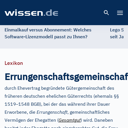
Open 
Einmalkauf versus Abonnement: Welches
Lego St
Software-Lizenzmodell passt zu Ihnen?
seit Jah
Lexikon
Errungenschaftsgemeinschaf
durch Ehevertrag begründete Gütergemeinschaft des
früheren deutschen ehelichen Güterrechts (ehemals §§
–
1519
1548 BGB), bei der das während ihrer Dauer
Erworbene, die
Errungenschaft
, gemeinschaftliches
Vermögen der Ehegatten (
Gesamtgut
) wird. Daneben