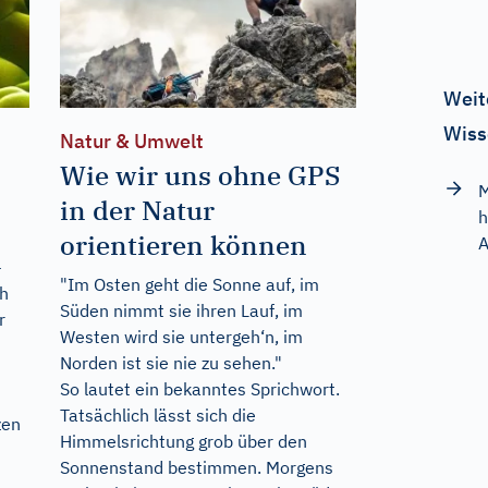
Weit
Wiss
Natur & Umwelt
Wie wir uns ohne GPS
M
in der Natur
h
orientieren können
A
–
"Im Osten geht die Sonne auf, im
ch
Süden nimmt sie ihren Lauf, im
r
Westen wird sie untergeh‘n, im
Norden ist sie nie zu sehen."
So lautet ein bekanntes Sprichwort.
Tatsächlich lässt sich die
zen
Himmelsrichtung grob über den
Sonnenstand bestimmen. Morgens