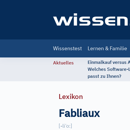
Main
Wissenstest
Lernen & Familie
navigation
Einmalkauf versus
Aktuelles
Welches Software-
passt zu Ihnen?
Lexikon
Fabliaux
ˈ
[
-li
o:
]