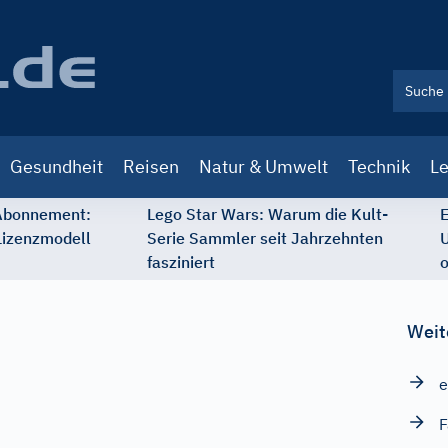
Gesundheit
Reisen
Natur & Umwelt
Technik
Le
 Abonnement:
Lego Star Wars: Warum die Kult-
E
Lizenzmodell
Serie Sammler seit Jahrzehnten
U
fasziniert
o
Weit
e
F