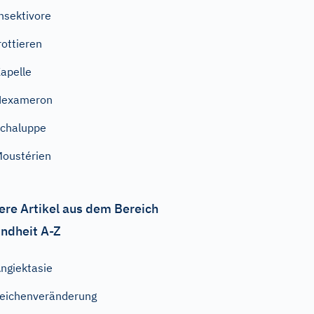
nsektivore
rottieren
apelle
Hexameron
chaluppe
oustérien
ere Artikel aus dem Bereich
ndheit A-Z
ngiektasie
eichenveränderung