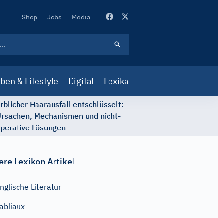
Secondary
Shop
Jobs
Media
Navigation
ben & Lifestyle
Digital
Lexika
rblicher Haarausfall entschlüsselt:
rsachen, Mechanismen und nicht-
perative Lösungen
ere Lexikon Artikel
nglische Literatur
abliaux