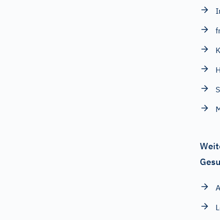
I
f
K
S
M
Weit
Gesu
A
L