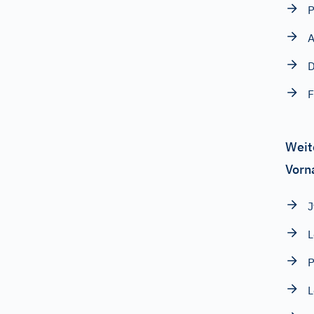
P
A
D
F
Weit
Vorn
J
L
P
L