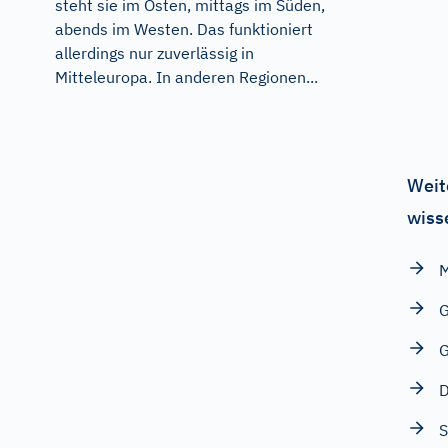
steht sie im Osten, mittags im Süden,
abends im Westen. Das funktioniert
allerdings nur zuverlässig in
Mitteleuropa. In anderen Regionen...
Weit
wiss
M
G
G
D
S