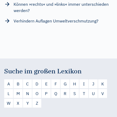
Können »rechts« und »links« immer unterschieden
werden?
Verhindern Auflagen Umweltverschmutzung?
Suche im großen Lexikon
A
B
C
D
E
F
G
H
I
J
K
L
M
N
O
P
Q
R
S
T
U
V
W
X
Y
Z