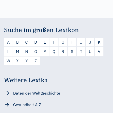
Suche im großen Lexikon
A
B
C
D
E
F
G
H
I
J
K
L
M
N
O
P
Q
R
S
T
U
V
W
X
Y
Z
Weitere Lexika
Daten der Weltgeschichte
Gesundheit A-Z