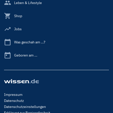
Leben & Lifestyle
Shop
Jobs
Was geschah am ...?
Geboren am ...
Footer
Impressum
Menu
Datenschutz
Legal
Datenschutzeinstellungen
Erklärung zur Barrierefreiheit