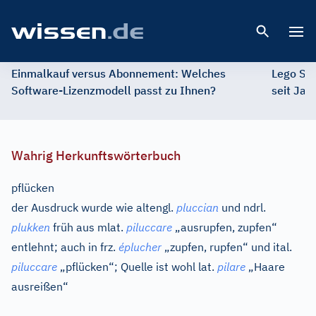
Open 
Einmalkauf versus Abonnement: Welches
Lego St
Software-Lizenzmodell passt zu Ihnen?
seit Jah
Wahrig Herkunftswörterbuch
pflücken
der Ausdruck wurde wie
altengl.
pluccian
und
ndrl.
plukken
früh aus
mlat.
piluccare
„ausrupfen, zupfen“
entlehnt; auch in
frz.
éplucher
„zupfen, rupfen“ und
ital.
piluccare
„pflücken“; Quelle ist wohl
lat.
pilare
„Haare
ausreißen“