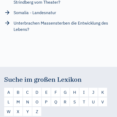
Strindberg vom Theater?
Somalia - Landesnatur
Unterbrachen Massensterben die Entwicklung des
Lebens?
Suche im großen Lexikon
A
B
C
D
E
F
G
H
I
J
K
L
M
N
O
P
Q
R
S
T
U
V
W
X
Y
Z