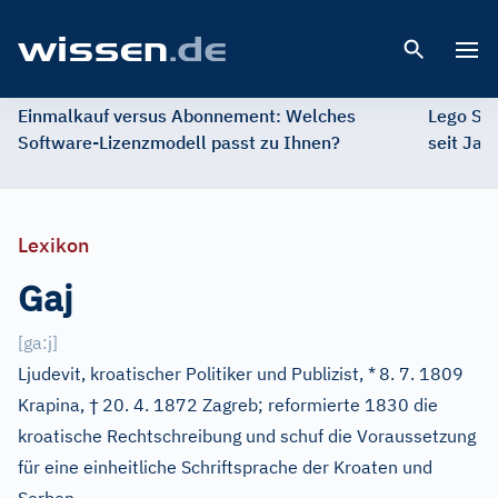
Open 
Einmalkauf versus Abonnement: Welches
Lego St
Software-Lizenzmodell passt zu Ihnen?
seit Jah
Lexikon
Gaj
[
ga:j
]
Ljudevit, kroatischer Politiker und Publizist, *
8. 7. 1809
†
Krapina,
20. 4. 1872 Zagreb; reformierte 1830 die
kroatische Rechtschreibung und schuf die Voraussetzung
für eine einheitliche Schriftsprache der Kroaten und