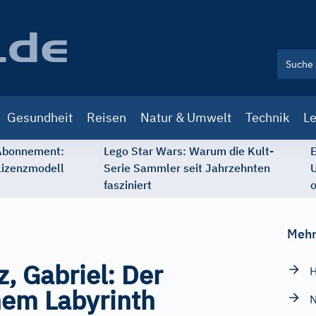
Gesundheit
Reisen
Natur & Umwelt
Technik
Le
 Abonnement:
Lego Star Wars: Warum die Kult-
E
Lizenzmodell
Serie Sammler seit Jahrzehnten
U
fasziniert
o
Mehr
, Gabriel: Der
H
nem Labyrinth
N