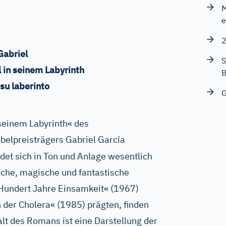
M
e
 Gabriel
S
 in seinem Labyrinth
B
 su laberinto
G
seinem Labyrinth« des
belpreisträgers Gabriel García
det sich in Ton und Anlage wesentlich
che, magische und fantastische
Hundert Jahre Einsamkeit« (1967)
n der Cholera« (1985) prägten, finden
halt des Romans ist eine Darstellung der