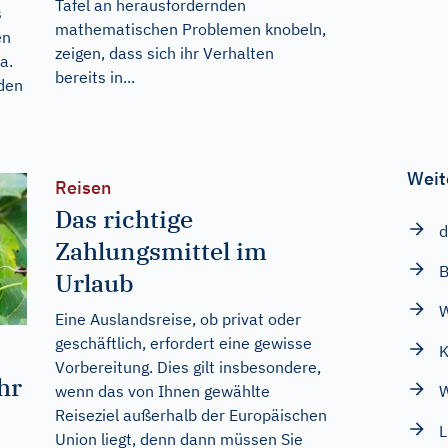
Tafel an herausfordernden
s
mathematischen Problemen knobeln,
en
zeigen, dass sich ihr Verhalten
a.
bereits in...
den
Weit
Reisen
Das richtige
d
Zahlungsmittel im
B
Urlaub
W
Eine Auslandsreise, ob privat oder
geschäftlich, erfordert eine gewisse
K
Vorbereitung. Dies gilt insbesondere,
hr
wenn das von Ihnen gewählte
W
Reiseziel außerhalb der Europäischen
L
Union liegt, denn dann müssen Sie