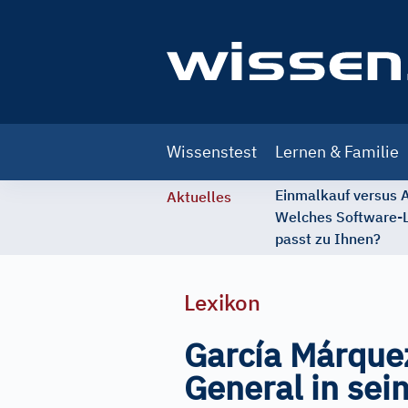
Main
Wissenstest
Lernen & Familie
navigation
Einmalkauf versus
Aktuelles
Welches Software-
passt zu Ihnen?
Lexikon
García Márquez
General in sei