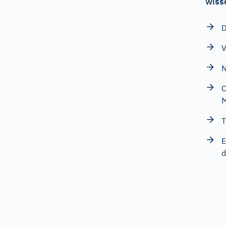
wiss
D
V
N
C
M
T
E