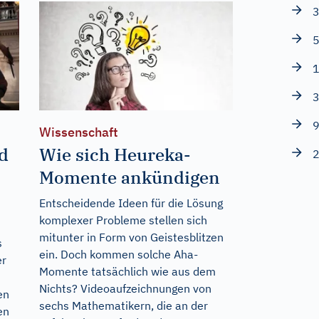
3
5
1
3
9
Wissenschaft
d
Wie sich Heureka-
2
Momente ankündigen
Entscheidende Ideen für die Lösung
komplexer Probleme stellen sich
mitunter in Form von Geistesblitzen
s
ein. Doch kommen solche Aha-
er
Momente tatsächlich wie aus dem
Nichts? Videoaufzeichnungen von
en
sechs Mathematikern, die an der
en