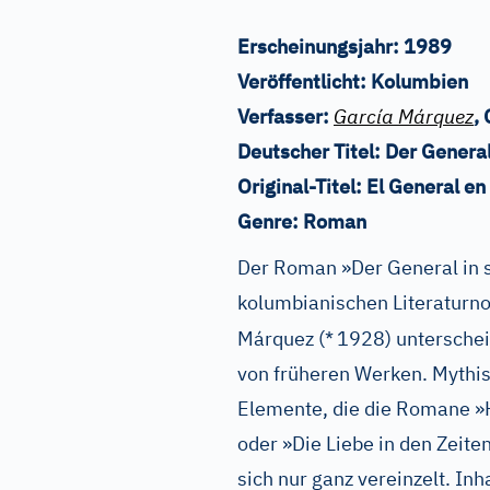
Erscheinungsjahr:
1989
Veröffentlicht:
Kolumbien
Verfasser:
García Márquez
,
Deutscher Titel:
Der General
Original-Titel:
El General en
Genre:
Roman
Der Roman »Der General in 
kolumbianischen Literaturno
Márquez (*
1928) unterschei
von früheren Werken. Mythis
Elemente, die die Romane »
oder »Die Liebe in den Zeite
sich nur ganz vereinzelt. In