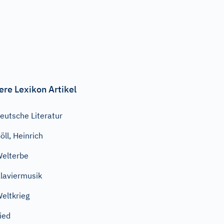
ere Lexikon Artikel
eutsche Literatur
öll, Heinrich
elterbe
laviermusik
eltkrieg
ied