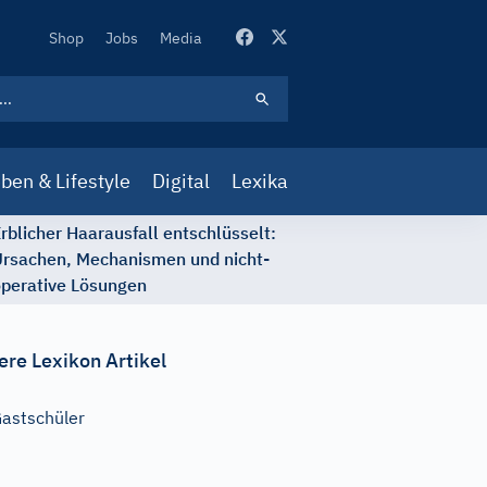
Secondary
Shop
Jobs
Media
Navigation
ben & Lifestyle
Digital
Lexika
rblicher Haarausfall entschlüsselt:
rsachen, Mechanismen und nicht-
perative Lösungen
ere Lexikon Artikel
astschüler