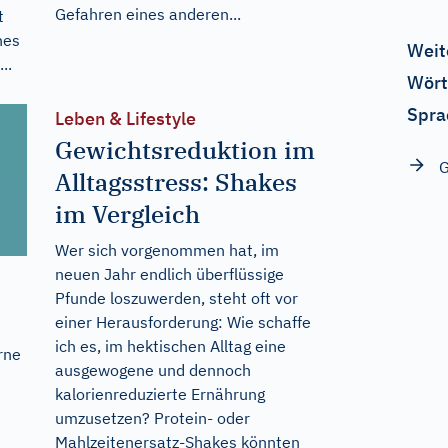
Gefahren eines anderen...
t
nes
Weit
..
Wört
Spra
Leben & Lifestyle
Gewichtsreduktion im
G
Alltagsstress: Shakes
im Vergleich
Wer sich vorgenommen hat, im
neuen Jahr endlich überflüssige
Pfunde loszuwerden, steht oft vor
einer Herausforderung: Wie schaffe
ich es, im hektischen Alltag eine
rne
ausgewogene und dennoch
kalorienreduzierte Ernährung
umzusetzen? Protein- oder
Mahlzeitenersatz-Shakes könnten