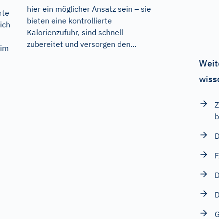
hier ein möglicher Ansatz sein – sie
rte
bieten eine kontrollierte
eich
Kalorienzufuhr, sind schnell
zubereitet und versorgen den...
 im
Weit
wiss
Z
b
D
F
D
D
G