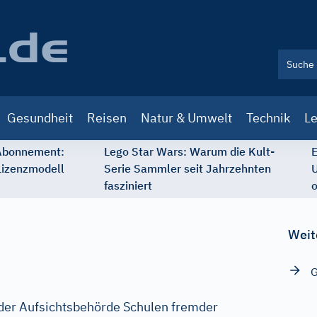
Gesundheit
Reisen
Natur & Umwelt
Technik
Le
 Abonnement:
Lego Star Wars: Warum die Kult-
E
Lizenzmodell
Serie Sammler seit Jahrzehnten
U
fasziniert
o
Weit
G
 der Aufsichtsbehörde Schulen fremder