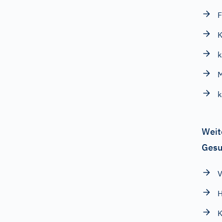
F
K
k
M
k
Weit
Gesu
V
H
K