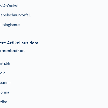
CD-Winkel
abelschnurvorfall
eologismus
ere Artikel aus dem
amenlexikon
jitabh
ele
Jeanne
orina
zibo