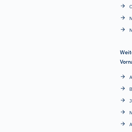
C
N
N
Weit
Vorn
A
B
N
A