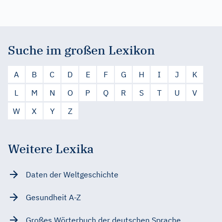
Suche im großen Lexikon
A
B
C
D
E
F
G
H
I
J
K
L
M
N
O
P
Q
R
S
T
U
V
W
X
Y
Z
Weitere Lexika
Daten der Weltgeschichte
Gesundheit A-Z
Großes Wörterbuch der deutschen Sprache