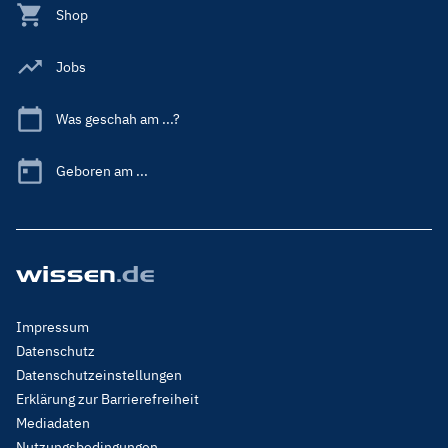
Shop
Jobs
Was geschah am ...?
Geboren am ...
Footer
Impressum
Menu
Datenschutz
Legal
Datenschutzeinstellungen
Erklärung zur Barrierefreiheit
Mediadaten
Nutzungsbedingungen