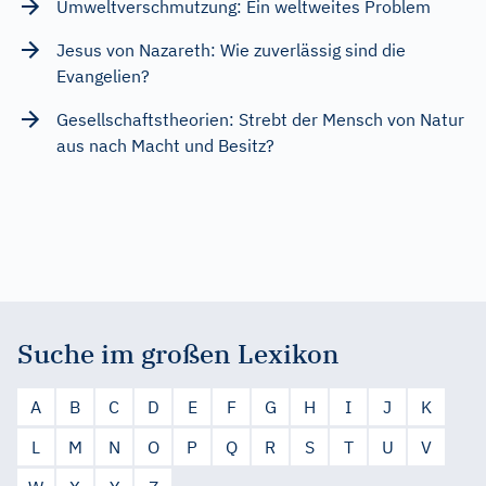
Umweltverschmutzung: Ein weltweites Problem
Jesus von Nazareth: Wie zuverlässig sind die
Evangelien?
Gesellschaftstheorien: Strebt der Mensch von Natur
aus nach Macht und Besitz?
Suche im großen Lexikon
A
B
C
D
E
F
G
H
I
J
K
L
M
N
O
P
Q
R
S
T
U
V