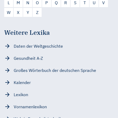
L
M
N
O
P
Q
R
S
T
U
V
W
X
Y
Z
Weitere Lexika
Daten der Weltgeschichte
Gesundheit A-Z
Großes Wörterbuch der deutschen Sprache
Kalender
Lexikon
Vornamenlexikon