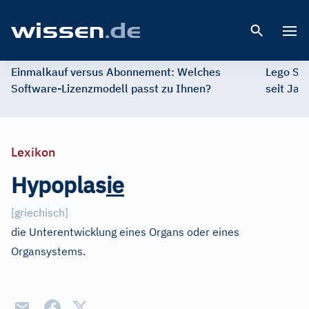
Open 
Einmalkauf versus Abonnement: Welches
Lego St
Software-Lizenzmodell passt zu Ihnen?
seit Jah
Lexikon
Hypoplas
i
e
[
griechisch
]
die Unterentwicklung eines Organs oder eines
Organsystems.