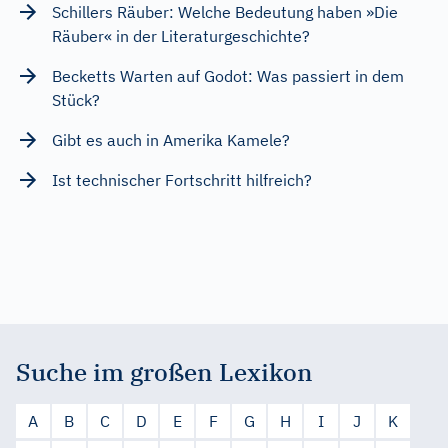
Schillers Räuber: Welche Bedeutung haben »Die
Räuber« in der Literaturgeschichte?
Becketts Warten auf Godot: Was passiert in dem
Stück?
Gibt es auch in Amerika Kamele?
Ist technischer Fortschritt hilfreich?
Suche im großen Lexikon
A
B
C
D
E
F
G
H
I
J
K