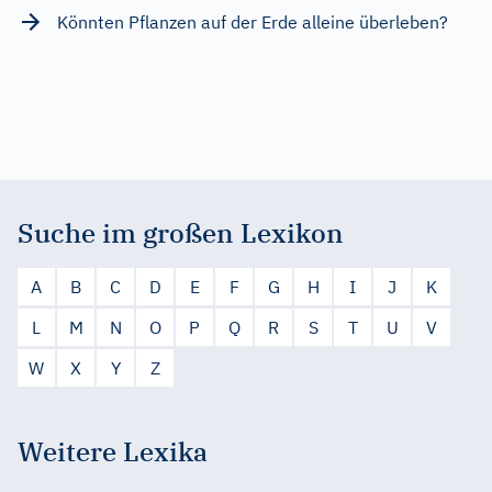
Könnten Pflanzen auf der Erde alleine überleben?
Suche im großen Lexikon
A
B
C
D
E
F
G
H
I
J
K
L
M
N
O
P
Q
R
S
T
U
V
W
X
Y
Z
Weitere Lexika