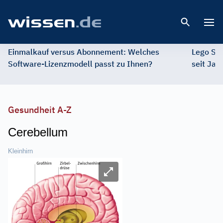
Open 
Einmalkauf versus Abonnement: Welches
Lego St
Software-Lizenzmodell passt zu Ihnen?
seit Jah
Gesundheit A-Z
Cerebellum
Kleinhirn
Image
Bild vergrößern