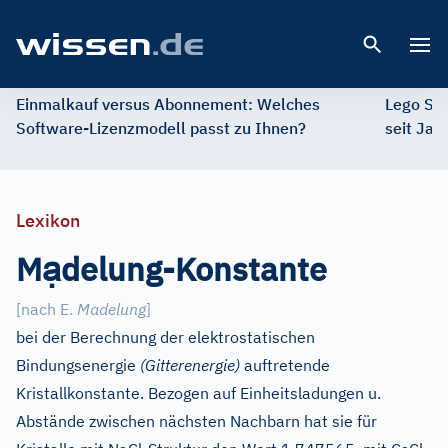
Open 
Einmalkauf versus Abonnement: Welches
Lego St
Software-Lizenzmodell passt zu Ihnen?
seit Jah
Lexikon
ạ
M
delung-Konstante
[
nach E.
Madelung
]
bei der Berechnung der elektrostatischen
Bindungsenergie
(Gitterenergie)
auftretende
Kristallkonstante. Bezogen auf Einheitsladungen u.
Abstände zwischen nächsten Nachbarn hat sie für