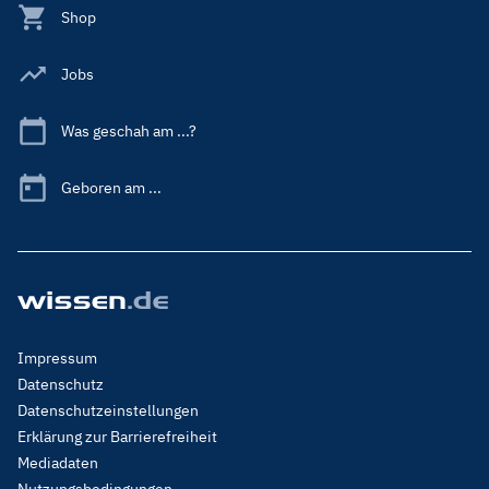
Shop
Jobs
Was geschah am ...?
Geboren am ...
Footer
Impressum
Menu
Datenschutz
Legal
Datenschutzeinstellungen
Erklärung zur Barrierefreiheit
Mediadaten
Nutzungsbedingungen