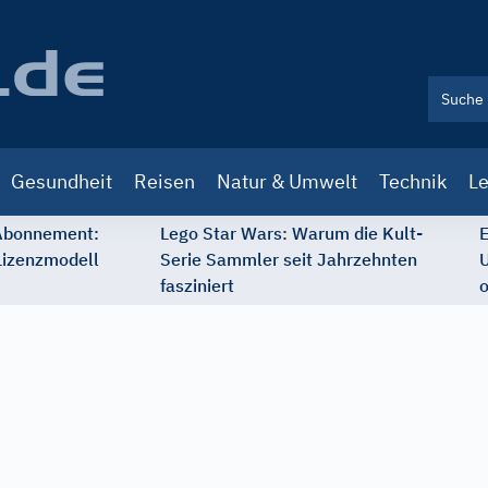
Gesundheit
Reisen
Natur & Umwelt
Technik
Le
 Abonnement:
Lego Star Wars: Warum die Kult-
E
Lizenzmodell
Serie Sammler seit Jahrzehnten
U
fasziniert
o