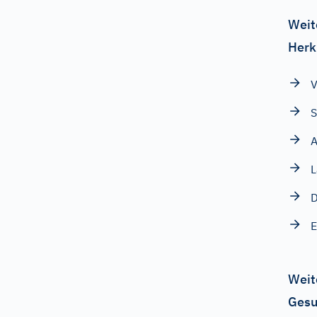
Weit
Herk
V
S
A
L
D
E
Weit
Gesu