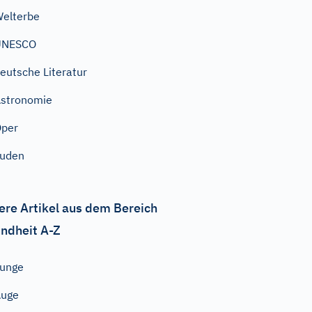
elterbe
UNESCO
eutsche Literatur
stronomie
Oper
Juden
ere Artikel aus dem Bereich
ndheit A-Z
unge
Auge