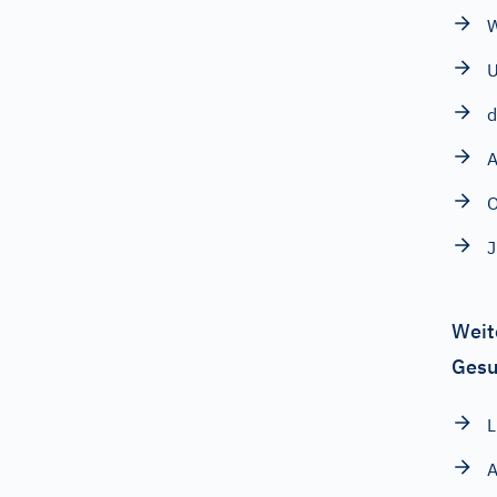
W
d
A
Weit
Gesu
L