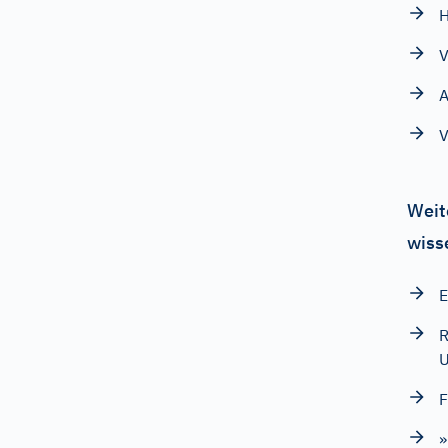
V
A
V
Weit
wiss
E
R
U
F
»