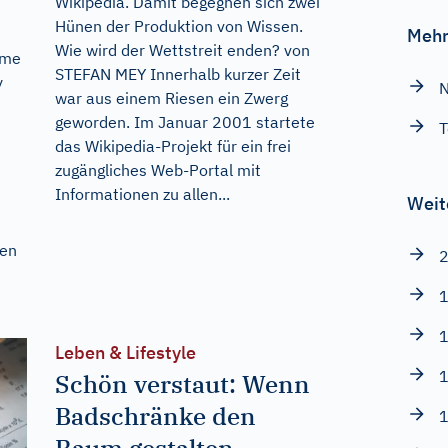
Wikipedia. Damit begegnen sich zwei
Hünen der Produktion von Wissen.
Mehr
Wie wird der Wettstreit enden? von
ime
STEFAN MEY Innerhalb kurzer Zeit
y
N
war aus einem Riesen ein Zwerg
geworden. Im Januar 2001 startete
T
das Wikipedia-Projekt für ein frei
zugängliches Web-Portal mit
Informationen zu allen...
Weit
ren
2
1
1
Leben & Lifestyle
1
Schön verstaut: Wenn
Badschränke den
1
Raum gestalten