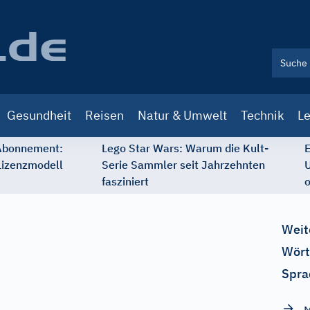
Gesundheit
Reisen
Natur & Umwelt
Technik
Le
 Abonnement:
Lego Star Wars: Warum die Kult-
E
Lizenzmodell
Serie Sammler seit Jahrzehnten
U
fasziniert
o
Weit
Wört
Spra