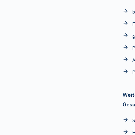
b
F
g
P
A
Weit
Gesu
S
E