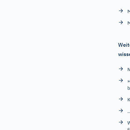
Weit
wiss
N
»
b
K
…
W
f