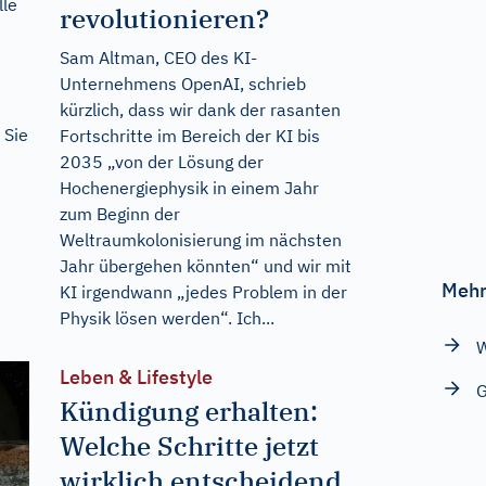
lle
revolutionieren?
Sam Altman, CEO des KI-
Unternehmens OpenAI, schrieb
kürzlich, dass wir dank der rasanten
 Sie
Fortschritte im Bereich der KI bis
2035 „von der Lösung der
Hochenergiephysik in einem Jahr
zum Beginn der
Weltraumkolonisierung im nächsten
Jahr übergehen könnten“ und wir mit
Mehr
KI irgendwann „jedes Problem in der
Physik lösen werden“. Ich...
W
Leben & Lifestyle
G
Kündigung erhalten:
Welche Schritte jetzt
wirklich entscheidend