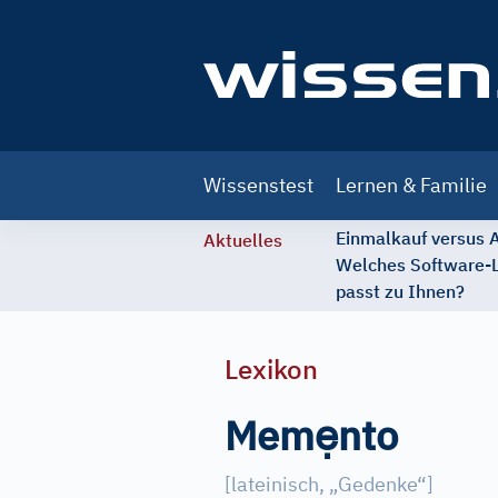
Main
Wissenstest
Lernen & Familie
navigation
Einmalkauf versus
Aktuelles
Welches Software-
passt zu Ihnen?
Lexikon
ẹ
Mem
nto
[
lateinisch, „Gedenke“
]