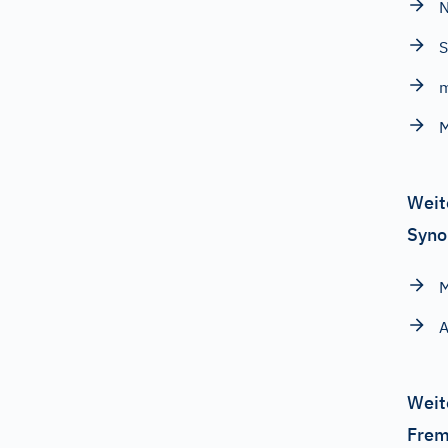
N
S
m
Weit
Syno
A
Weit
Frem