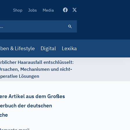
Secondary
Shop
Jobs
Media
Navigation
ben & Lifestyle
Digital
Lexika
rblicher Haarausfall entschlüsselt:
rsachen, Mechanismen und nicht-
perative Lösungen
ere Artikel aus dem Großes
erbuch der deutschen
che