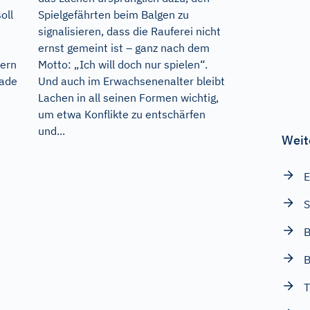
oll
Spielgefährten beim Balgen zu
signalisieren, dass die Rauferei nicht
ernst gemeint ist – ganz nach dem
ern
Motto: „Ich will doch nur spielen“.
rade
Und auch im Erwachsenenalter bleibt
Lachen in all seinen Formen wichtig,
um etwa Konflikte zu entschärfen
und...
Weit
E
S
B
B
T