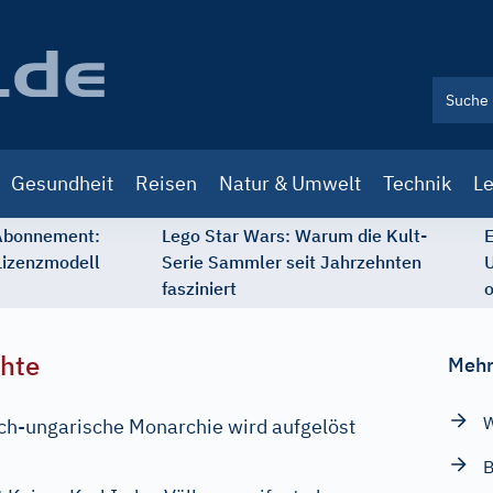
Gesundheit
Reisen
Natur & Umwelt
Technik
Le
 Abonnement:
Lego Star Wars: Warum die Kult-
E
Lizenzmodell
Serie Sammler seit Jahrzehnten
U
fasziniert
o
chte
Mehr
W
sch-ungarische Monarchie wird aufgelöst
B