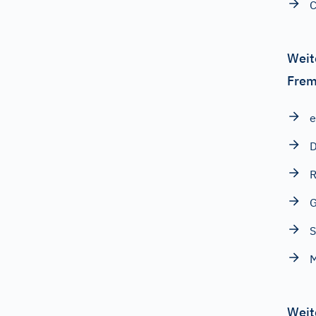
C
Weit
Frem
e
D
R
S
M
Weit