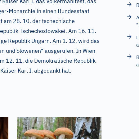
t Kaiser Karl I. das Völkermanifest, das
R
er-Monarchie in einen Bundesstaat
A
rt am 28. 10. der tschechische
"
Republik Tschechoslowakei. Am 16. 11.
L
gige Republik Ungarn. Am 1. 12. wird das
a
ten und Slowenen“ ausgerufen. In Wien
B
am 12. 11. die Demokratische Republik
a
aiser Karl I. abgedankt hat.