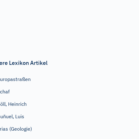
ere Lexikon Artikel
uropastraßen
chaf
öll, Heinrich
uñuel, Luis
rias (Geologie)