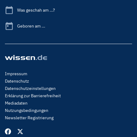
Was geschah am ...?
Geboren am ...
Footer
Impressum
Menu
Datenschutz
Legal
Datenschutzeinstellungen
Erklärung zur Barrierefreiheit
Mediadaten
Nutzungsbedingungen
Newsletter Registrierung