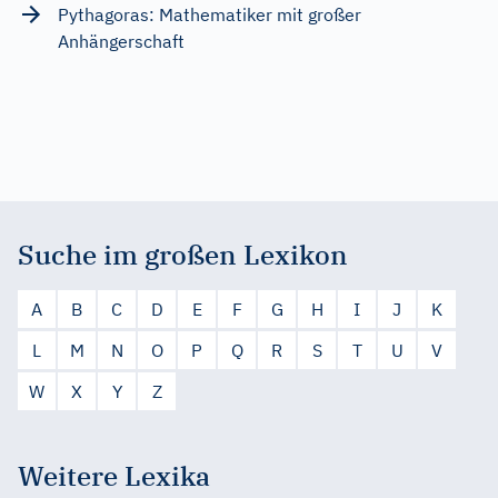
Pythagoras: Mathematiker mit großer
Anhängerschaft
Suche im großen Lexikon
A
B
C
D
E
F
G
H
I
J
K
L
M
N
O
P
Q
R
S
T
U
V
W
X
Y
Z
Weitere Lexika