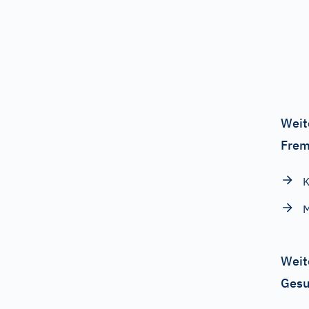
Weit
Frem
K
M
Weit
Gesu