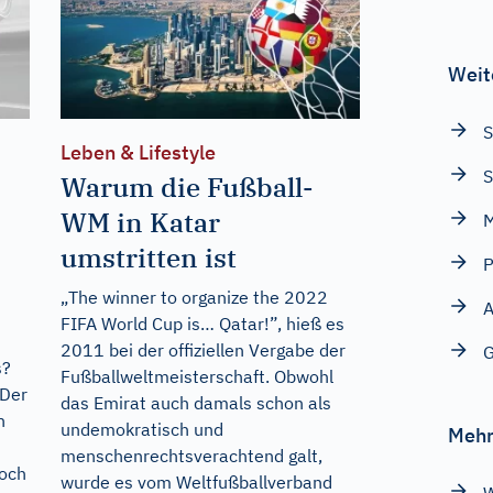
Weit
S
Leben & Lifestyle
S
Warum die Fußball-
WM in Katar
M
umstritten ist
P
„The winner to organize the 2022
A
FIFA World Cup is… Qatar!”, hieß es
2011 bei der offiziellen Vergabe der
G
s?
Fußballweltmeisterschaft. Obwohl
 Der
das Emirat auch damals schon als
n
undemokratisch und
Mehr
menschenrechtsverachtend galt,
Doch
wurde es vom Weltfußballverband