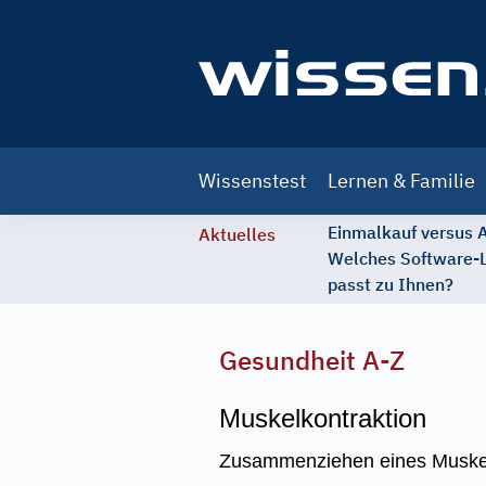
Main
Wissenstest
Lernen & Familie
navigation
Einmalkauf versus
Aktuelles
Welches Software-
passt zu Ihnen?
Gesundheit A-Z
Muskelkontraktion
Zusammenziehen eines Muskels 