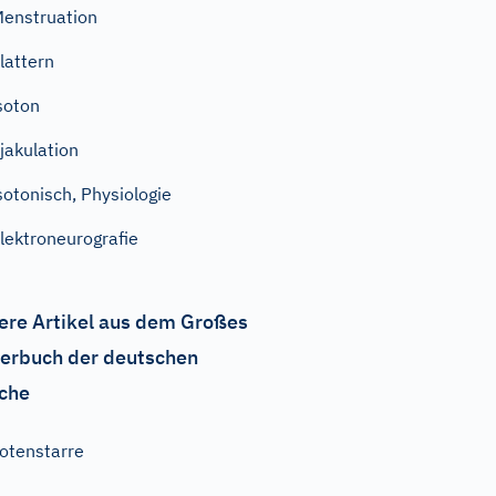
enstruation
lattern
soton
jakulation
sotonisch, Physiologie
lektroneurografie
ere Artikel aus dem Großes
erbuch der deutschen
che
otenstarre