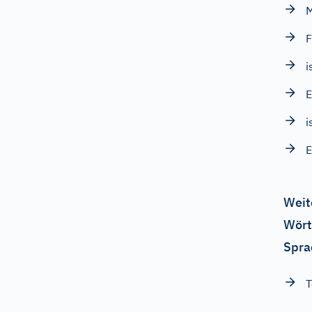
M
F
i
E
i
E
Weit
Wört
Spra
T