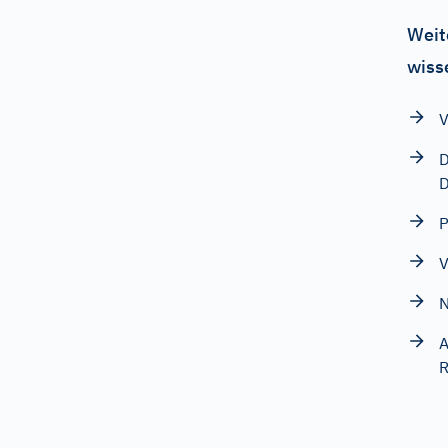
Weit
wiss
V
D
D
P
V
N
A
R