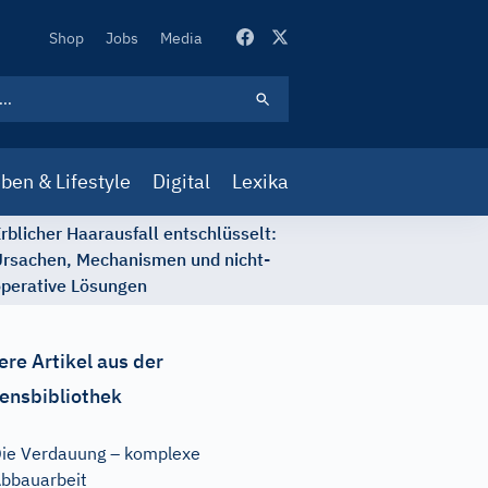
Secondary
Shop
Jobs
Media
Navigation
ben & Lifestyle
Digital
Lexika
rblicher Haarausfall entschlüsselt:
rsachen, Mechanismen und nicht-
perative Lösungen
ere Artikel aus der
ensbibliothek
ie Verdauung – komplexe
bbauarbeit