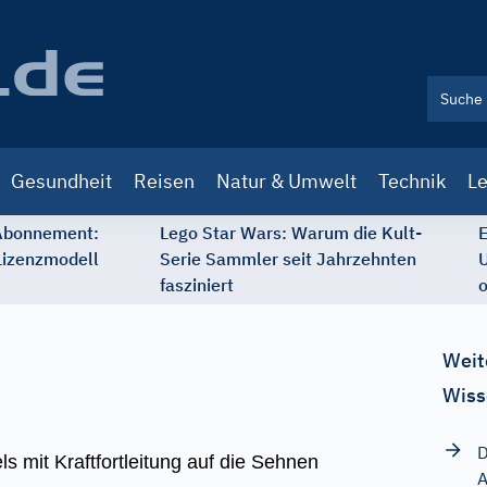
Gesundheit
Reisen
Natur & Umwelt
Technik
Le
 Abonnement:
Lego Star Wars: Warum die Kult-
E
Lizenzmodell
Serie Sammler seit Jahrzehnten
U
fasziniert
o
Weit
Wiss
D
mit Kraftfortleitung auf die Sehnen
A