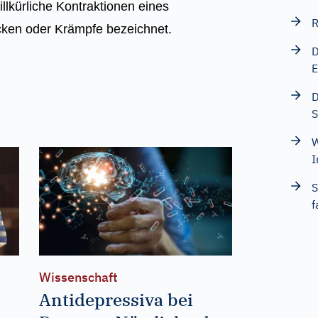
llkürliche Kontraktionen eines
R
cken oder Krämpfe bezeichnet.
D
E
D
S
W
I
S
f
Wissenschaft
Antidepressiva bei