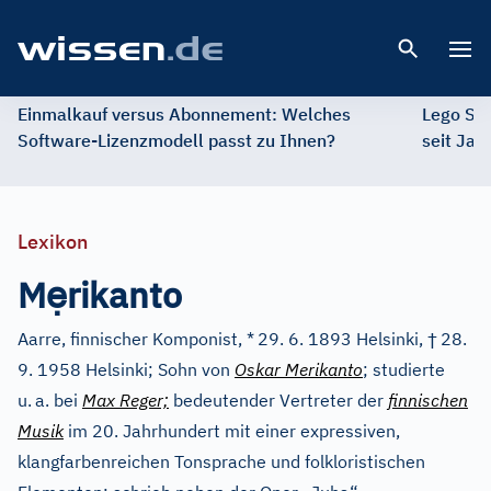
Open 
Einmalkauf versus Abonnement: Welches
Lego St
Software-Lizenzmodell passt zu Ihnen?
seit Jah
Lexikon
ẹ
M
rikanto
†
Aarre, finnischer Komponist, *
29. 6. 1893 Helsinki,
28.
9. 1958 Helsinki; Sohn von
Oskar Merikanto
; studierte
u.
a. bei
Max Reger;
bedeutender Vertreter der
finnischen
Musik
im 20. Jahrhundert mit einer expressiven,
klangfarbenreichen Tonsprache und folkloristischen