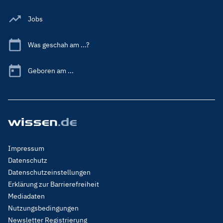
Jobs
Was geschah am ...?
Geboren am ...
Footer
Impressum
Menu
Datenschutz
Legal
Datenschutzeinstellungen
Erklärung zur Barrierefreiheit
Mediadaten
Nutzungsbedingungen
Newsletter Registrierung