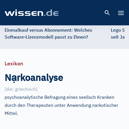
Open 
Einmalkauf versus Abonnement: Welches
Lego St
Software-Lizenzmodell passt zu Ihnen?
seit Jah
Lexikon
ạ
N
rkoanalyse
[die
;
griechisch]
psychoanalytische Befragung eines seelisch Kranken
durch den Therapeuten unter Anwendung narkotischer
Mittel.