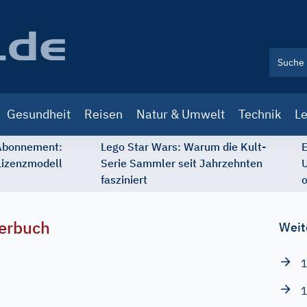
Gesundheit
Reisen
Natur & Umwelt
Technik
Le
 Abonnement:
Lego Star Wars: Warum die Kult-
E
Lizenzmodell
Serie Sammler seit Jahrzehnten
U
fasziniert
o
erbuch
Weit
1
1