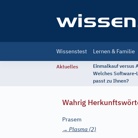
Main
Wissenstest
Lernen & Familie
navigation
Einmalkauf versus
Aktuelles
Welches Software-
passt zu Ihnen?
Wahrig Herkunftswört
Prasem
→
Plasma
(2)