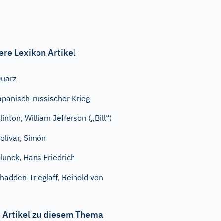
ere Lexikon Artikel
uarz
apanisch-russischer Krieg
linton, William Jefferson („Bill“)
olívar, Simón
lunck, Hans Friedrich
hadden-Trieglaff, Reinold von
 Artikel zu diesem Thema