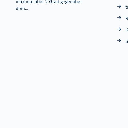
maximal aber 2 Grad gegenüber
t
dem...
R
K
S