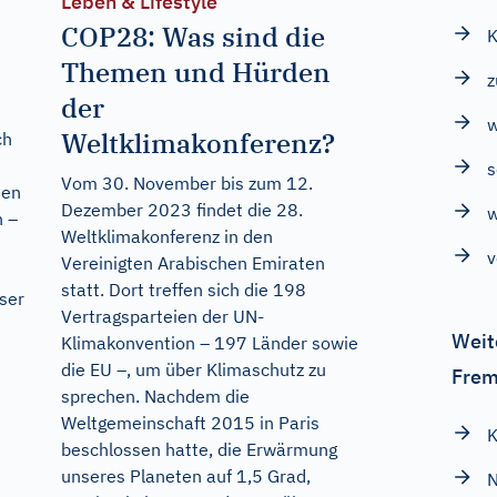
Leben & Lifestyle
COP28: Was sind die
K
Themen und Hürden
z
der
w
Weltklimakonferenz?
ch
s
Vom 30. November bis zum 12.
nen
Dezember 2023 findet die 28.
n –
Weltklimakonferenz in den
v
Vereinigten Arabischen Emiraten
statt. Dort treffen sich die 198
ser
Vertragsparteien der UN-
Weit
Klimakonvention – 197 Länder sowie
die EU –, um über Klimaschutz zu
Frem
sprechen. Nachdem die
Weltgemeinschaft 2015 in Paris
K
beschlossen hatte, die Erwärmung
unseres Planeten auf 1,5 Grad,