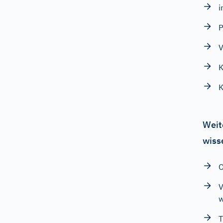
i
V
K
K
Weit
wiss
O
V
w
T