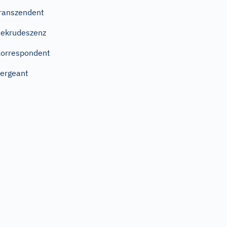
ranszendent
ekrudeszenz
orrespondent
ergeant