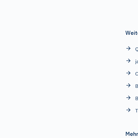
Weit
Q
j
C
B
B
T
Mehr