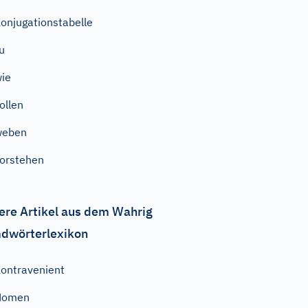
onjugationstabelle
u
ie
ollen
weben
orstehen
ere Artikel aus dem Wahrig
dwörterlexikon
ontravenient
Nomen