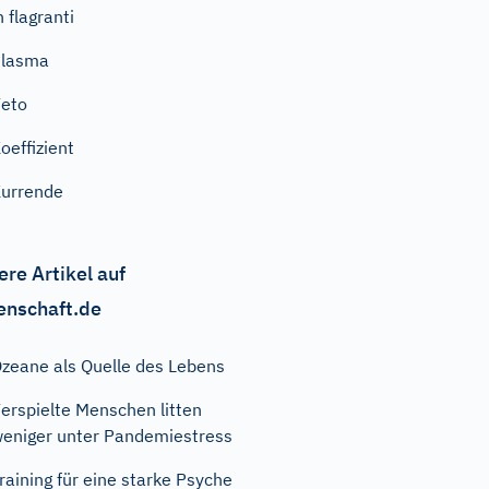
n flagranti
Plasma
eto
oeffizient
urrende
ere Artikel auf
enschaft.de
zeane als Quelle des Lebens
erspielte Menschen litten
eniger unter Pandemiestress
raining für eine starke Psyche