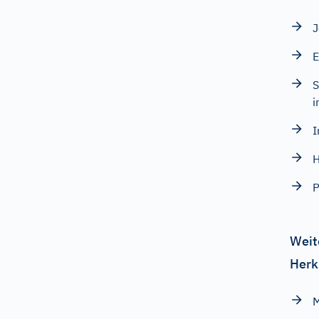
J
E
S
i
I
H
P
Weit
Herk