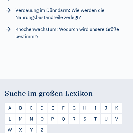
Verdauung im Dünndarm: Wie werden die
Nahrungsbestandteile zerlegt?
Knochenwachstum: Wodurch wird unsere Größe
bestimmt?
Suche im großen Lexikon
A
B
C
D
E
F
G
H
I
J
K
L
M
N
O
P
Q
R
S
T
U
V
W
X
Y
Z