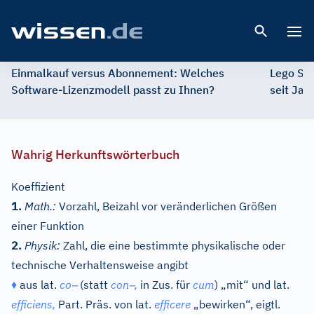
Open 
Einmalkauf versus Abonnement: Welches
Lego St
Software-Lizenzmodell passt zu Ihnen?
seit Jah
Wahrig Herkunftswörterbuch
Koeffizient
1.
Math.:
Vorzahl, Beizahl vor veränderlichen Größen
einer Funktion
2.
Physik:
Zahl, die eine bestimmte physikalische oder
technische Verhaltensweise angibt
–
–
♦
aus
lat.
co
(statt
con
,
in Zus. für
cum
) „mit“ und
lat.
efficiens,
Part. Präs. von
lat.
efficere
„bewirken“, eigtl.