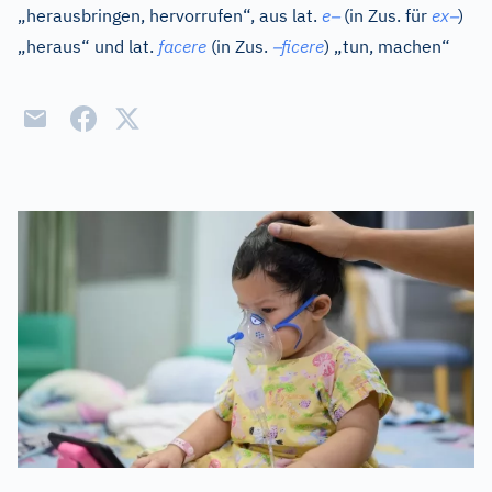
–
–
„herausbringen, hervorrufen“, aus
lat.
e
(in Zus. für
ex
)
–
„heraus“ und
lat.
facere
(in Zus.
ficere
) „tun, machen“