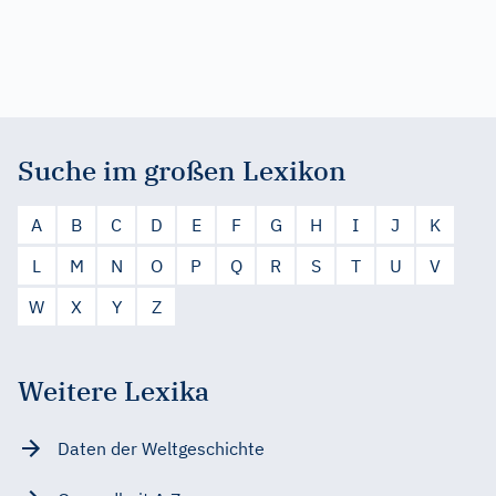
Suche im großen Lexikon
A
B
C
D
E
F
G
H
I
J
K
L
M
N
O
P
Q
R
S
T
U
V
W
X
Y
Z
Weitere Lexika
Daten der Weltgeschichte