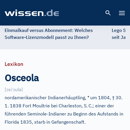
Open 
Einmalkauf versus Abonnement: Welches
Lego St
Software-Lizenzmodell passt zu Ihnen?
seit Jah
Lexikon
Osceola
ɔ
ˈ
ɔ
ə
[
si
ul
]
†
nordamerikanischer Indianerhäuptling, *
um 1804,
30.
1. 1838 Fort Moultrie bei Charleston, S.
C.; einer der
führenden Seminole-Indianer zu Beginn des Aufstands in
Florida 1835, starb in Gefangenschaft.