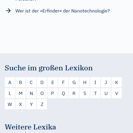
Wer ist der »Erfinder« der Nanotechnologie?
Suche im großen Lexikon
A
B
C
D
E
F
G
H
I
J
K
L
M
N
O
P
Q
R
S
T
U
V
W
X
Y
Z
Weitere Lexika