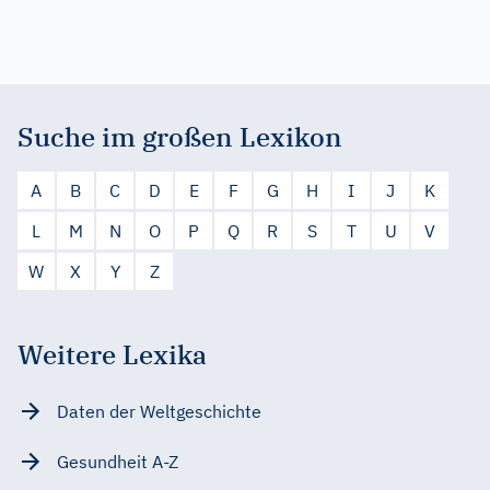
Suche im großen Lexikon
A
B
C
D
E
F
G
H
I
J
K
L
M
N
O
P
Q
R
S
T
U
V
W
X
Y
Z
Weitere Lexika
Daten der Weltgeschichte
Gesundheit A-Z