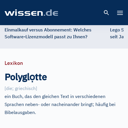
Open 
Einmalkauf versus Abonnement: Welches
Lego St
Software-Lizenzmodell passt zu Ihnen?
seit Jah
Lexikon
ọ
Polygl
tte
[
die; griechisch
]
ein Buch, das den gleichen Text in verschiedenen
Sprachen neben- oder nacheinander bringt; häufig bei
Bibelausgaben.