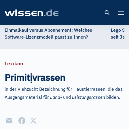
Open 
Einmalkauf versus Abonnement: Welches
Lego St
Software-Lizenzmodell passt zu Ihnen?
seit Jah
Lexikon
ị
Primit
vrassen
in der Viehzucht Bezeichnung für Haustierrassen, die das
Ausgangsmaterial für
Land-
und
Leistungsrassen
bilden.