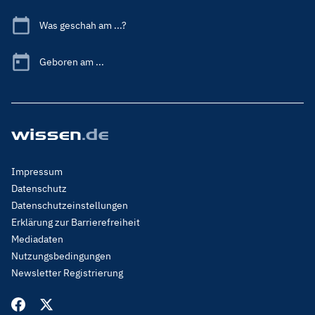
Was geschah am ...?
Geboren am ...
Footer
Impressum
Menu
Datenschutz
Legal
Datenschutzeinstellungen
Erklärung zur Barrierefreiheit
Mediadaten
Nutzungsbedingungen
Newsletter Registrierung