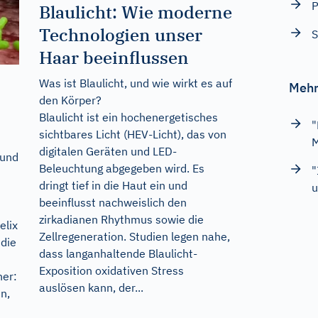
P
Blaulicht: Wie moderne
Technologien unser
S
Haar beeinflussen
Was ist Blaulicht, und wie wirkt es auf
Mehr
den Körper?
Blaulicht ist ein hochenergetisches
"
sichtbares Licht (HEV-Licht), das von
M
digitalen Geräten und LED-
 und
Beleuchtung abgegeben wird. Es
"
dringt tief in die Haut ein und
u
beeinflusst nachweislich den
zirkadianen Rhythmus sowie die
elix
Zellregeneration. Studien legen nahe,
 die
dass langanhaltende Blaulicht-
Exposition oxidativen Stress
ner:
auslösen kann, der...
n,