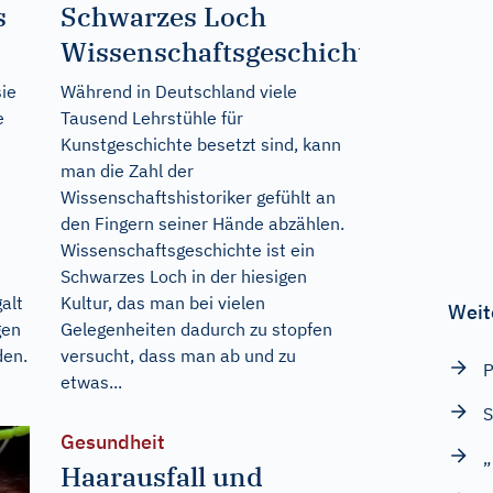
s
Schwarzes Loch
Wissenschaftsgeschichte
sie
Während in Deutschland viele
e
Tausend Lehrstühle für
Kunstgeschichte besetzt sind, kann
man die Zahl der
Wissenschaftshistoriker gefühlt an
den Fingern seiner Hände abzählen.
Wissenschaftsgeschichte ist ein
Schwarzes Loch in der hiesigen
alt
Kultur, das man bei vielen
Weit
gen
Gelegenheiten dadurch zu stopfen
den.
versucht, dass man ab und zu
P
etwas...
S
Gesundheit
„
Haarausfall und