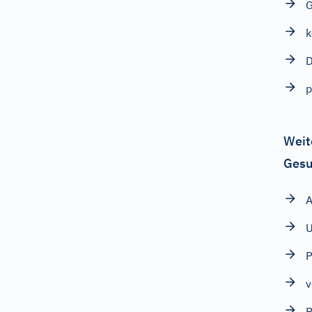
k
D
Weit
Gesu
U
P
v
B