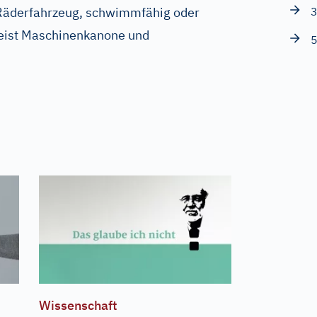
r Räderfahrzeug, schwimmfähig oder
3
eist Maschinenkanone und
5
Wissenschaft