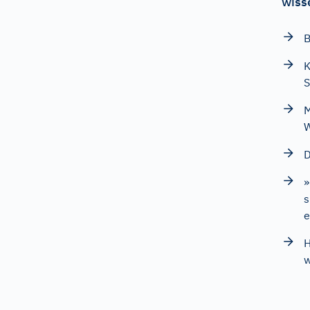
wiss
B
K
S
M
D
»
s
e
H
w