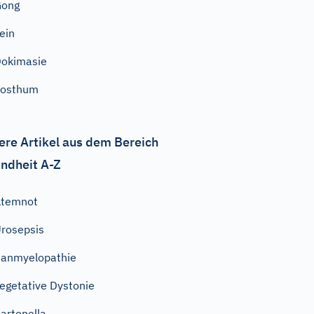
Gong
ein
okimasie
posthum
ere Artikel aus dem Bereich
ndheit A-Z
Atemnot
rosepsis
anmyelopathie
egetative Dystonie
artonella