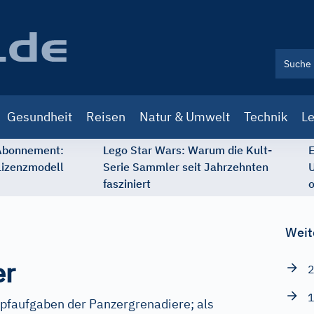
Gesundheit
Reisen
Natur & Umwelt
Technik
Le
 Abonnement:
Lego Star Wars: Warum die Kult-
E
Lizenzmodell
Serie Sammler seit Jahrzehnten
U
fasziniert
o
Weit
er
2
1
pfaufgaben der Panzergrenadiere; als