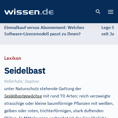
Open 
Einmalkauf versus Abonnement: Welches
Lego St
Software-Lizenzmodell passt zu Ihnen?
seit Jah
Lexikon
Seidelbast
Kellerhals
;
Daphne
unter Naturschutz stehende Gattung der
Seidelbastgewächse
mit rund 70 Arten; reich verzweigte
strauchige oder kleine baumförmige Pflanzen mit weißen,
gelben oder roten, trichterförmigen, stark duftenden