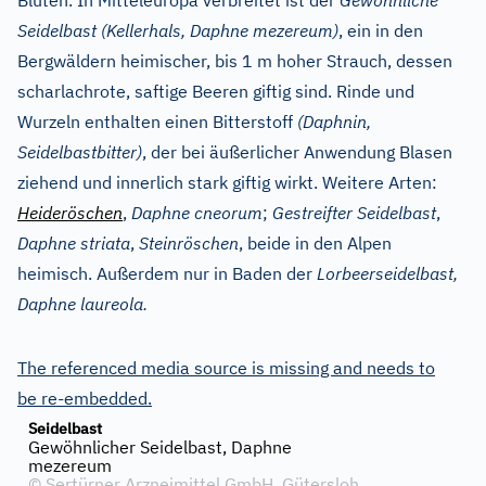
Blüten. In Mitteleuropa verbreitet ist der
Gewöhnliche
Seidelbast (Kellerhals,
Daphne mezereum
)
, ein in den
Bergwäldern heimischer, bis 1 m hoher Strauch, dessen
scharlachrote, saftige Beeren giftig sind. Rinde und
Wurzeln enthalten einen Bitterstoff
(Daphnin,
Seidelbastbitter)
, der bei äußerlicher Anwendung Blasen
ziehend und innerlich stark giftig wirkt. Weitere Arten:
Heideröschen
,
Daphne cneorum
;
Gestreifter Seidelbast
,
Daphne striata
,
Steinröschen
, beide in den Alpen
heimisch. Außerdem nur in Baden der
Lorbeerseidelbast,
Daphne laureola.
The referenced media source is missing and needs to
be re-embedded.
Seidelbast
Gewöhnlicher Seidelbast, Daphne
mezereum
©
Sertürner Arzneimittel GmbH, Gütersloh