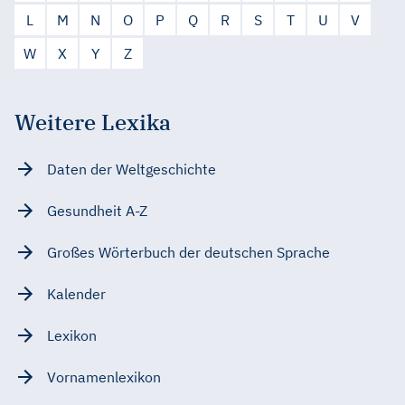
L
M
N
O
P
Q
R
S
T
U
V
W
X
Y
Z
Weitere Lexika
Daten der Weltgeschichte
Gesundheit A-Z
Großes Wörterbuch der deutschen Sprache
Kalender
Lexikon
Vornamenlexikon