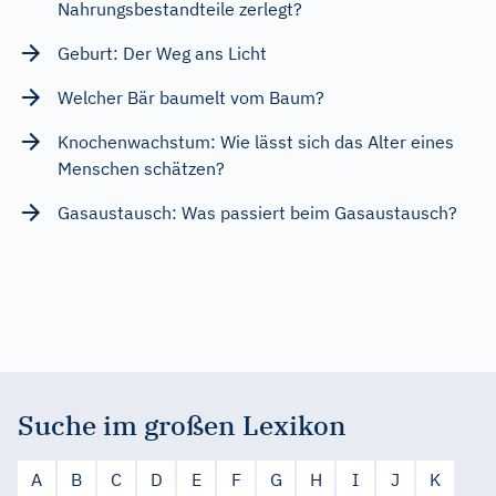
Nahrungsbestandteile zerlegt?
Geburt: Der Weg ans Licht
Welcher Bär baumelt vom Baum?
Knochenwachstum: Wie lässt sich das Alter eines
Menschen schätzen?
Gasaustausch: Was passiert beim Gasaustausch?
Suche im großen Lexikon
A
B
C
D
E
F
G
H
I
J
K