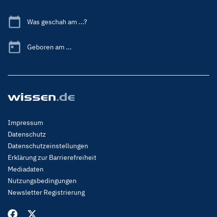
Was geschah am ...?
Geboren am ...
Footer
Impressum
Menu
Datenschutz
Legal
Datenschutzeinstellungen
Erklärung zur Barrierefreiheit
Mediadaten
Nutzungsbedingungen
Newsletter Registrierung