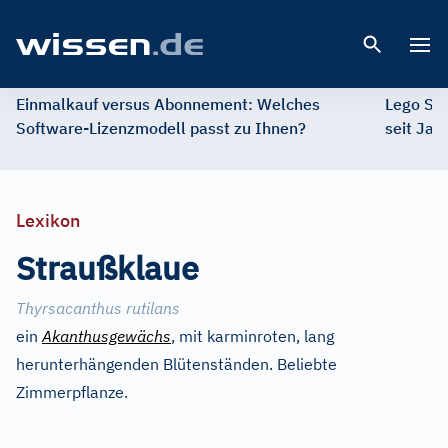
Open 
Einmalkauf versus Abonnement: Welches
Lego St
Software-Lizenzmodell passt zu Ihnen?
seit Jah
Lexikon
Straußklaue
Thyrsacanthus rutilans
ein
Akanthusgewächs
, mit karminroten, lang
herunterhängenden Blütenständen. Beliebte
Zimmerpflanze.