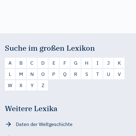
Suche im großen Lexikon
A
B
C
D
E
F
G
H
I
J
K
L
M
N
O
P
Q
R
S
T
U
V
W
X
Y
Z
Weitere Lexika
Daten der Weltgeschichte