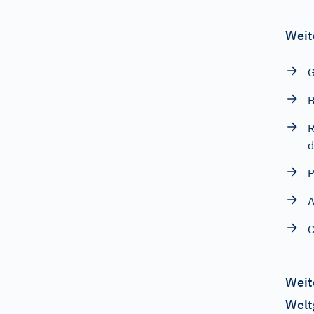
Weit
G
B
R
P
A
C
Weit
Welt