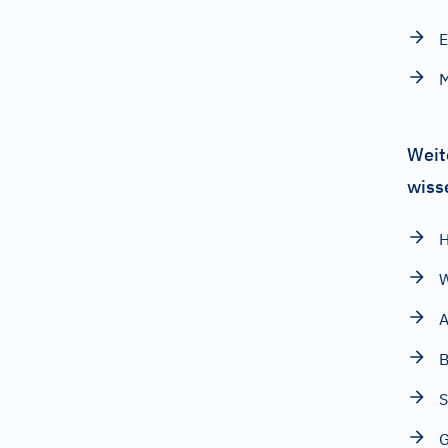
E
M
Weit
wiss
H
W
A
B
S
G