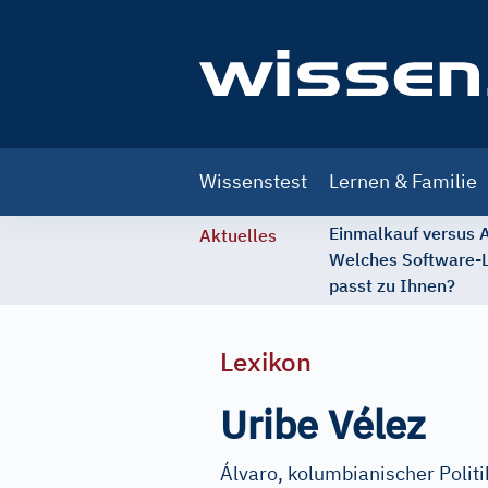
Main
Wissenstest
Lernen & Familie
navigation
Einmalkauf versus
Aktuelles
Welches Software-
passt zu Ihnen?
Lexikon
Uribe Vélez
Álvaro, kolumbianischer Politik