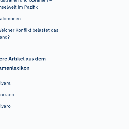
ustralien und Ozeanien –
nselwelt im Pazifik
Salomonen
elcher Konflikt belastet das
and?
ere Artikel aus dem
amenlexikon
lvara
orrado
lvaro