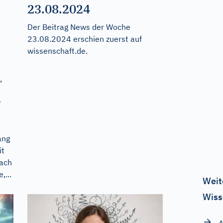
23.08.2024
Der Beitrag
News der Woche
23.08.2024
erschien zuerst auf
wissenschaft.de
.
,
r
ang
it
nach
,...
Weit
Wiss