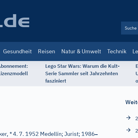
Gesundheit
Reisen
Natur & Umwelt
Technik
Le
 Abonnement:
Lego Star Wars: Warum die Kult-
E
Lizenzmodell
Serie Sammler seit Jahrzehnten
U
fasziniert
o
Weit
2
2
–
er, *
4. 7. 1952 Medellín; Jurist; 1986