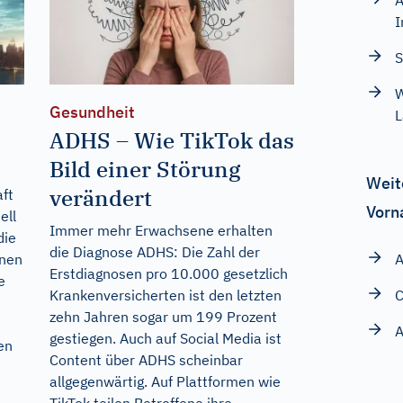
A
I
W
Gesundheit
L
ADHS – Wie TikTok das
Bild einer Störung
Weit
verändert
aft
Vorn
ell
Immer mehr Erwachsene erhalten
die
die Diagnose ADHS: Die Zahl der
A
enen
Erstdiagnosen pro 10.000 gesetzlich
e
C
Krankenversicherten ist den letzten
zehn Jahren sogar um 199 Prozent
A
gestiegen. Auch auf Social Media ist
en
Content über ADHS scheinbar
allgegenwärtig. Auf Plattformen wie