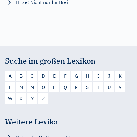
Hirse: Nicht nur für Brei
Suche im großen Lexikon
A
B
C
D
E
F
G
H
I
J
K
L
M
N
O
P
Q
R
S
T
U
V
W
X
Y
Z
Weitere Lexika