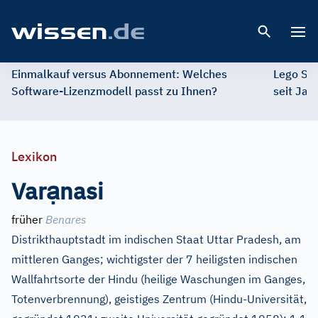
Open 
Einmalkauf versus Abonnement: Welches
Lego St
Software-Lizenzmodell passt zu Ihnen?
seit Jah
Lexikon
ạ
Var
nasi
früher
Benares
Distrikthauptstadt im indischen Staat Uttar Pradesh, am
mittleren Ganges; wichtigster der 7 heiligsten indischen
Wallfahrtsorte der Hindu (heilige Waschungen im Ganges,
Totenverbrennung), geistiges Zentrum (Hindu-Universität,