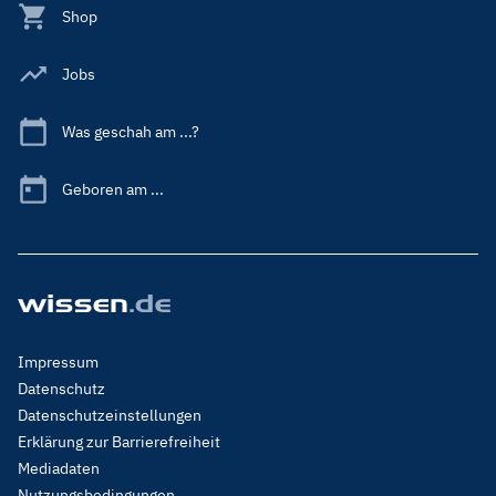
Shop
Jobs
Was geschah am ...?
Geboren am ...
Footer
Impressum
Menu
Datenschutz
Legal
Datenschutzeinstellungen
Erklärung zur Barrierefreiheit
Mediadaten
Nutzungsbedingungen