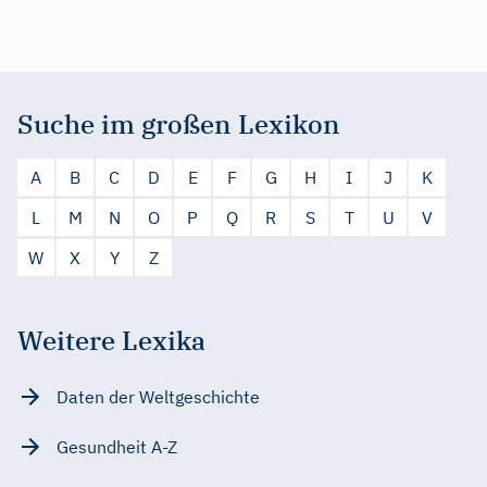
Suche im großen Lexikon
A
B
C
D
E
F
G
H
I
J
K
L
M
N
O
P
Q
R
S
T
U
V
W
X
Y
Z
Weitere Lexika
Daten der Weltgeschichte
Gesundheit A-Z