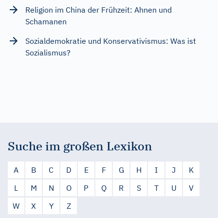
Religion im China der Frühzeit: Ahnen und
Schamanen
Sozialdemokratie und Konservativismus: Was ist
Sozialismus?
Suche im großen Lexikon
A
B
C
D
E
F
G
H
I
J
K
L
M
N
O
P
Q
R
S
T
U
V
W
X
Y
Z