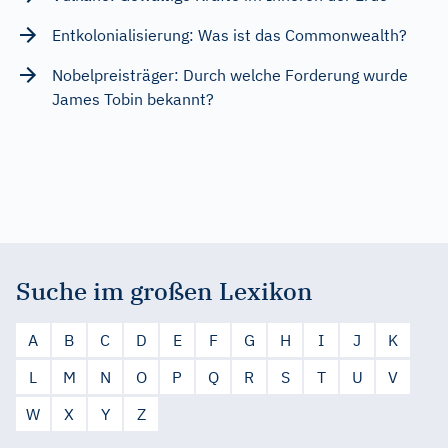
Entkolonialisierung: Was ist das Commonwealth?
Nobelpreisträger: Durch welche Forderung wurde
James Tobin bekannt?
Suche im großen Lexikon
A
B
C
D
E
F
G
H
I
J
K
L
M
N
O
P
Q
R
S
T
U
V
W
X
Y
Z