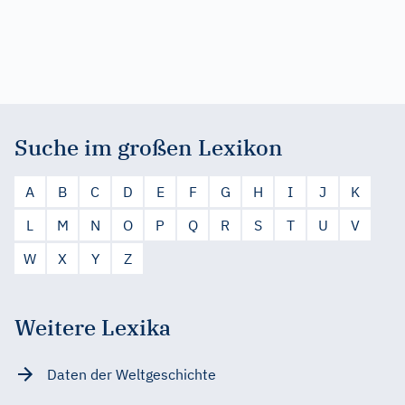
Suche im großen Lexikon
A
B
C
D
E
F
G
H
I
J
K
L
M
N
O
P
Q
R
S
T
U
V
W
X
Y
Z
Weitere Lexika
Daten der Weltgeschichte