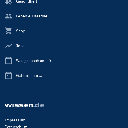
Gesundheit
Leben & Lifestyle
Shop
Jobs
Was geschah am ...?
Geboren am ...
Footer
Impressum
Menu
Datenschutz