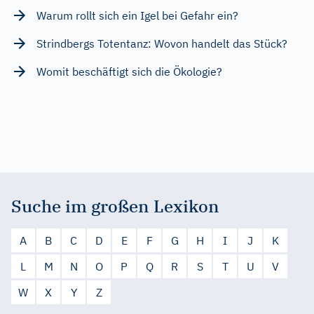
Warum rollt sich ein Igel bei Gefahr ein?
Strindbergs Totentanz: Wovon handelt das Stück?
Womit beschäftigt sich die Ökologie?
Suche im großen Lexikon
A
B
C
D
E
F
G
H
I
J
K
L
M
N
O
P
Q
R
S
T
U
V
W
X
Y
Z