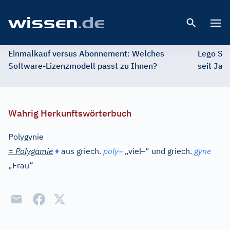
Open 
Einmalkauf versus Abonnement: Welches
Lego St
Software-Lizenzmodell passt zu Ihnen?
seit Jah
Wahrig Herkunftswörterbuch
Polygynie
–
–
=
Polygamie
♦
aus
griech.
poly
„viel
“ und
griech.
gyne
„Frau“