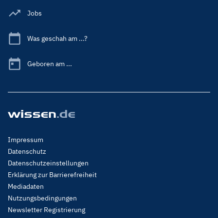
Jobs
Was geschah am ...?
Geboren am ...
Footer
Impressum
Menu
Datenschutz
Legal
Datenschutzeinstellungen
Erklärung zur Barrierefreiheit
Mediadaten
Nutzungsbedingungen
Newsletter Registrierung