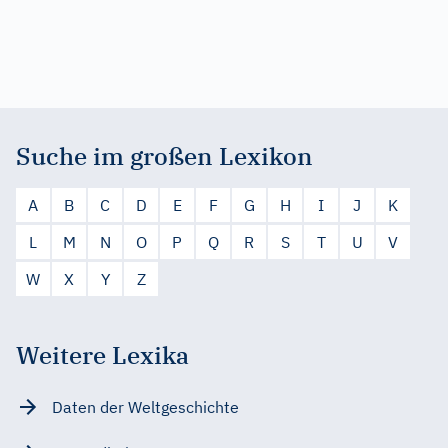
Suche im großen Lexikon
A
B
C
D
E
F
G
H
I
J
K
L
M
N
O
P
Q
R
S
T
U
V
W
X
Y
Z
Weitere Lexika
Daten der Weltgeschichte