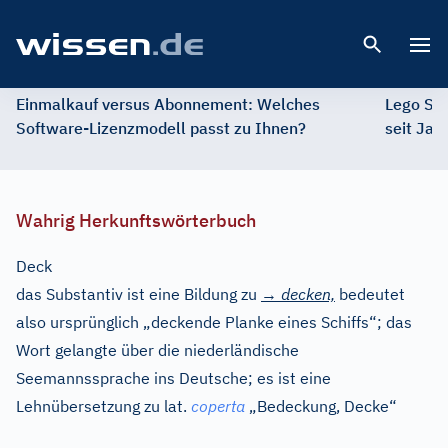
Open 
Einmalkauf versus Abonnement: Welches
Lego St
Software-Lizenzmodell passt zu Ihnen?
seit Jah
Wahrig Herkunftswörterbuch
Deck
das Substantiv ist eine Bildung zu
→
decken,
bedeutet
also ursprünglich „deckende Planke eines Schiffs“; das
Wort gelangte über die niederländische
Seemannssprache ins Deutsche; es ist eine
Lehnübersetzung zu
lat.
coperta
„Bedeckung, Decke“