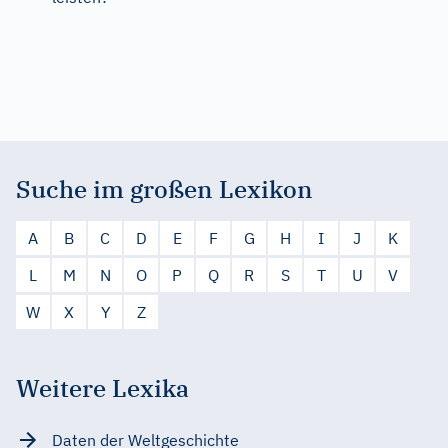
Suche im großen Lexikon
A
B
C
D
E
F
G
H
I
J
K
L
M
N
O
P
Q
R
S
T
U
V
W
X
Y
Z
Weitere Lexika
Daten der Weltgeschichte