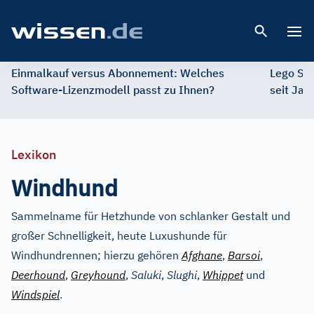
Open 
Einmalkauf versus Abonnement: Welches
Lego St
Software-Lizenzmodell passt zu Ihnen?
seit Jah
Lexikon
Windhund
Sammelname für Hetzhunde von schlanker Gestalt und
großer Schnelligkeit, heute Luxushunde für
Windhundrennen; hierzu gehören
Afghane
,
Barsoi
,
Deerhound
,
Greyhound
,
Saluki
,
Slughi
,
Whippet
und
Windspiel
.