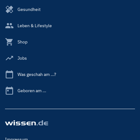
Gesundheit
Leben & Lifestyle
Shop
Jobs
Was geschah am ...?
Geboren am ...
Footer
Impressum