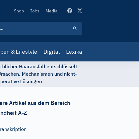
Secondary
Shop
Jobs
Media
Navigation
ben & Lifestyle
Digital
Lexika
rblicher Haarausfall entschlüsselt:
rsachen, Mechanismen und nicht-
perative Lösungen
ere Artikel aus dem Bereich
ndheit A-Z
ranskription