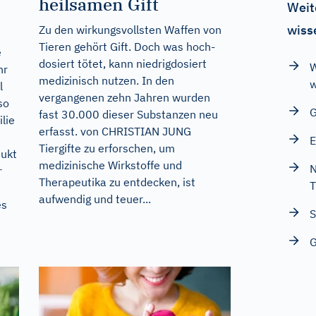
heilsamen Gift
Weit
wiss
Zu den wirkungsvollsten Waffen von
Tieren gehört Gift. Doch was hoch-
e
dosiert tötet, kann niedrigdosiert
W
hr
medizinisch nutzen. In den
w
l
vergangenen zehn Jahren wurden
so
G
fast 30.000 dieser Substanzen neu
lie
erfasst. von CHRISTIAN JUNG
E
Tiergifte zu erforschen, um
dukt
medizinische Wirkstoffe und
N
r
Therapeutika zu entdecken, ist
T
aufwendig und teuer...
es
S