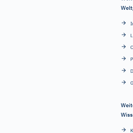
Welt
I
L
C
P
D
G
Weit
Wiss
K