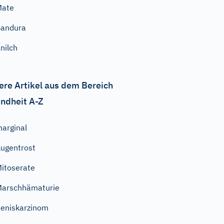
Mate
Bandura
nilch
ere Artikel aus dem Bereich
ndheit A-Z
arginal
ugentrost
itoserate
arschhämaturie
eniskarzinom