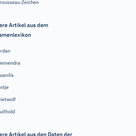
rousseau-Zeichen
ere Artikel aus dem
amenlexikon
rdan
Hemendra
uanita
ntje
ietwolf
uithold
ere Artikel aus den Daten der