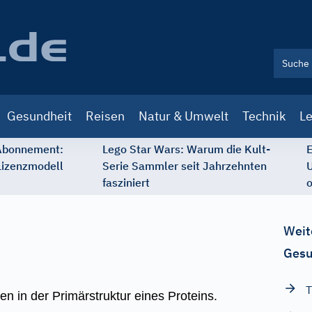
Gesundheit
Reisen
Natur & Umwelt
Technik
Le
 Abonnement:
Lego Star Wars: Warum die Kult-
E
Lizenzmodell
Serie Sammler seit Jahrzehnten
U
fasziniert
o
Weit
Gesu
T
n in der Primärstruktur eines Proteins.