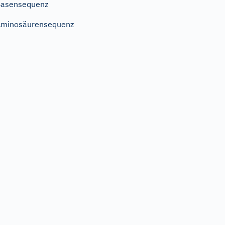
Basensequenz
minosäurensequenz