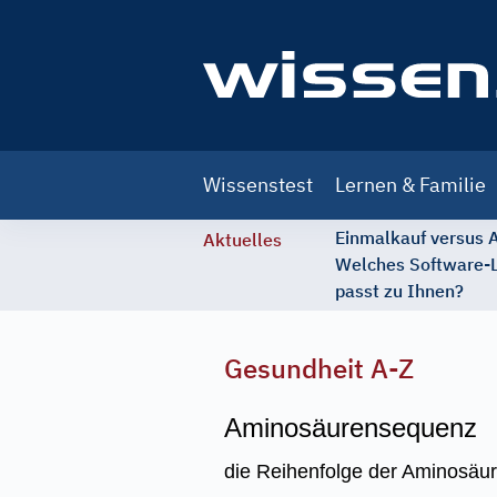
Main
Wissenstest
Lernen & Familie
navigation
Einmalkauf versus
Aktuelles
Welches Software-
passt zu Ihnen?
Gesundheit A-Z
Aminosäurensequenz
die Reihenfolge der Aminosäure