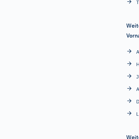
T
Weit
Vorn
A
J
A
D
L
Weit