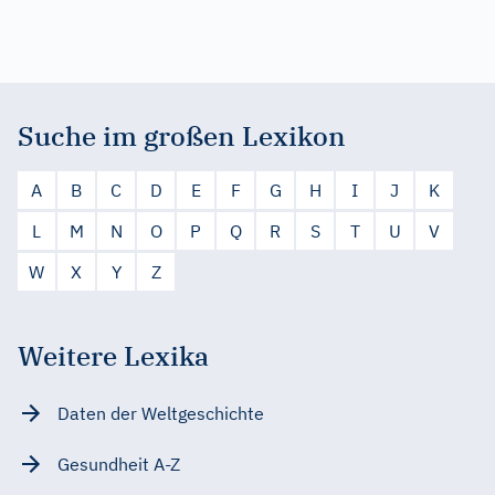
Suche im großen Lexikon
A
B
C
D
E
F
G
H
I
J
K
L
M
N
O
P
Q
R
S
T
U
V
W
X
Y
Z
Weitere Lexika
Daten der Weltgeschichte
Gesundheit A-Z