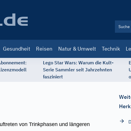
Gesundheit
Reisen
Natur & Umwelt
Technik
Le
 Abonnement:
Lego Star Wars: Warum die Kult-
E
Lizenzmodell
Serie Sammler seit Jahrzehnten
U
fasziniert
o
Weit
Herk
D
uftreten von Trinkphasen und längeren