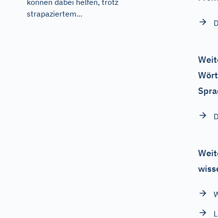
können dabei helfen, trotz
strapaziertem...
D
Weit
Wört
Spra
D
Weit
wiss
W
L