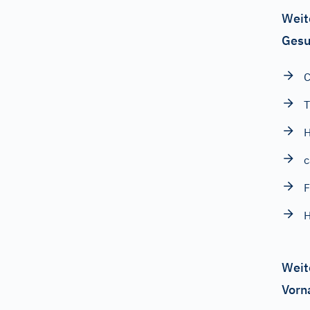
Weit
Gesu
C
T
c
F
H
Weit
Vorn