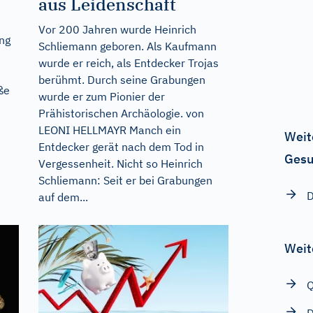
aus Leidenschaft
Vor 200 Jahren wurde Heinrich
ung
Schliemann geboren. Als Kaufmann
wurde er reich, als Entdecker Trojas
berühmt. Durch seine Grabungen
ße
wurde er zum Pionier der
Prähistorischen Archäologie. von
LEONI HELLMAYR Manch ein
Weit
Entdecker gerät nach dem Tod in
Gesu
Vergessenheit. Nicht so Heinrich
Schliemann: Seit er bei Grabungen
D
auf dem...
Weit
Q