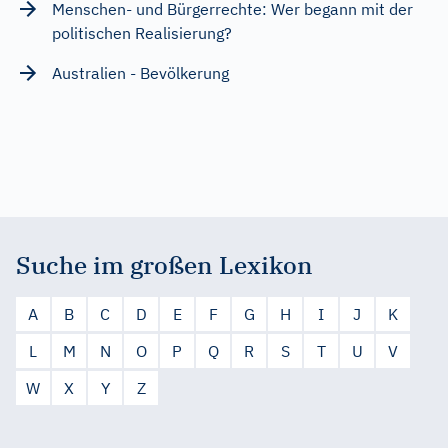
Menschen- und Bürgerrechte: Wer begann mit der
politischen Realisierung?
Australien - Bevölkerung
Suche im großen Lexikon
A
B
C
D
E
F
G
H
I
J
K
L
M
N
O
P
Q
R
S
T
U
V
W
X
Y
Z