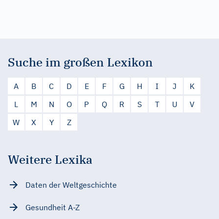
Suche im großen Lexikon
A
B
C
D
E
F
G
H
I
J
K
L
M
N
O
P
Q
R
S
T
U
V
W
X
Y
Z
Weitere Lexika
Daten der Weltgeschichte
Gesundheit A-Z