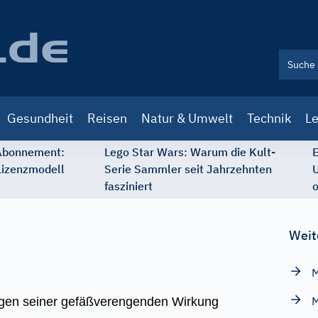
Gesundheit
Reisen
Natur & Umwelt
Technik
Le
 Abonnement:
Lego Star Wars: Warum die Kult-
E
Lizenzmodell
Serie Sammler seit Jahrzehnten
U
fasziniert
o
Weit
M
M
wegen seiner gefäßverengenden Wirkung