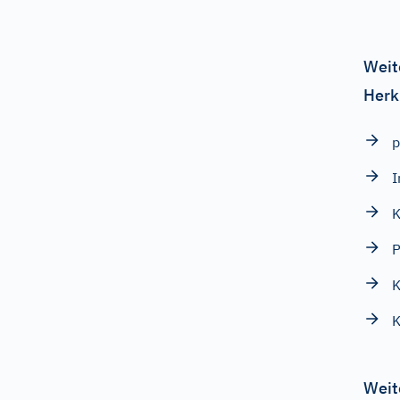
Weit
Herk
p
I
K
P
K
K
Weit