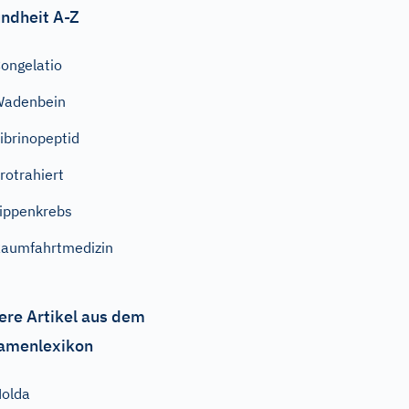
ndheit A-Z
ongelatio
Wadenbein
ibrinopeptid
rotrahiert
ippenkrebs
aumfahrtmedizin
ere Artikel aus dem
amenlexikon
olda