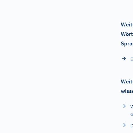
Weit
Wört
Spra
E
Weit
wiss
W
a
D