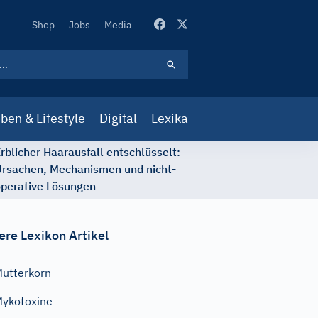
Secondary
Shop
Jobs
Media
Navigation
ben & Lifestyle
Digital
Lexika
rblicher Haarausfall entschlüsselt:
rsachen, Mechanismen und nicht-
perative Lösungen
ere Lexikon Artikel
utterkorn
ykotoxine