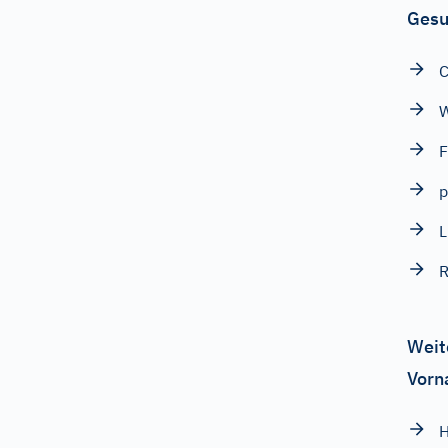
Gesu
C
F
p
L
R
Weit
Vorn
H