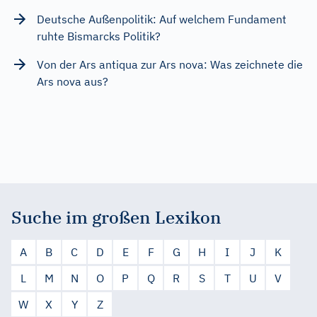
Deutsche Außenpolitik: Auf welchem Fundament
ruhte Bismarcks Politik?
Von der Ars antiqua zur Ars nova: Was zeichnete die
Ars nova aus?
Suche im großen Lexikon
A
B
C
D
E
F
G
H
I
J
K
L
M
N
O
P
Q
R
S
T
U
V
W
X
Y
Z